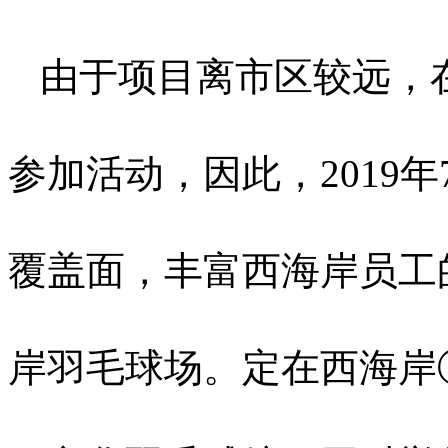
由于项目离市区较远，
参加活动，因此，2019
覆盖面，丰富西海岸员工
岸羽毛球场。定在西海岸