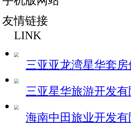
手机版网站
友情链接
LINK
三亚亚龙湾星华套房
三亚星华旅游开发有
海南中田旅业开发有