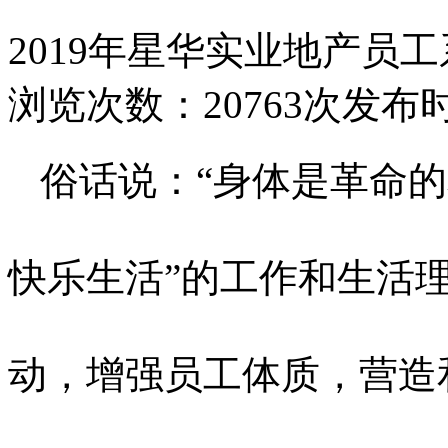
2019年星华实业地产员
浏览次数：20763次
发布时间
俗话说：“身体是革命的
快乐生活”的工作和生活
动，增强员工体质，营造