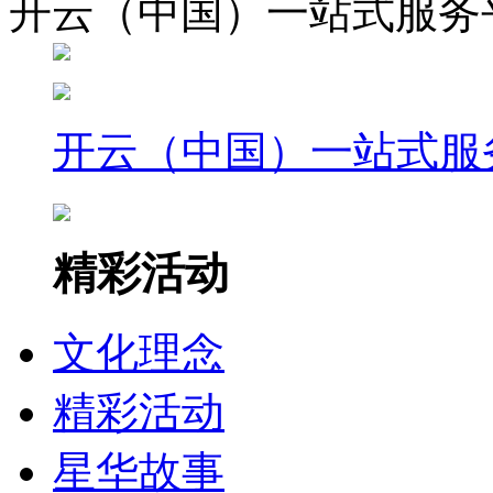
开云（中国）一站式服务平台
开云（中国）一站式服务
精彩活动
文化理念
精彩活动
星华故事