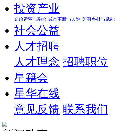
投资产业
文旅运营与融合
城市更新与改造
美丽乡村与赋能
社会公益
人才招聘
人才理念
招聘职位
星籍会
星华在线
意见反馈
联系我们