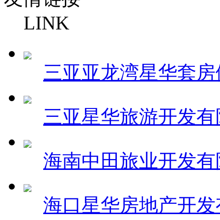
LINK
三亚亚龙湾星华套房
三亚星华旅游开发有
海南中田旅业开发有
海口星华房地产开发