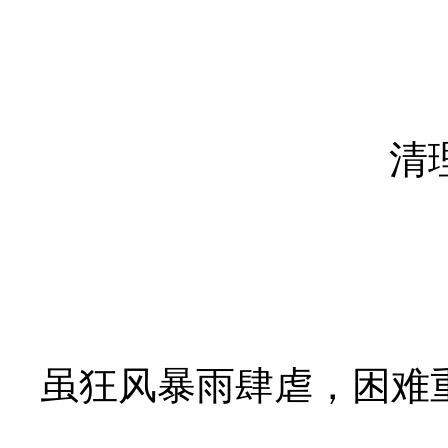
清
虽狂风暴雨肆虐，困难