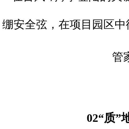
绷安全弦，在项目园区中
管
02“质