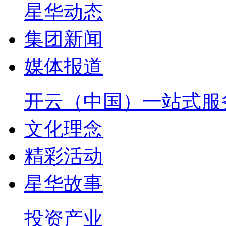
星华动态
集团新闻
媒体报道
开云（中国）一站式服务
文化理念
精彩活动
星华故事
投资产业