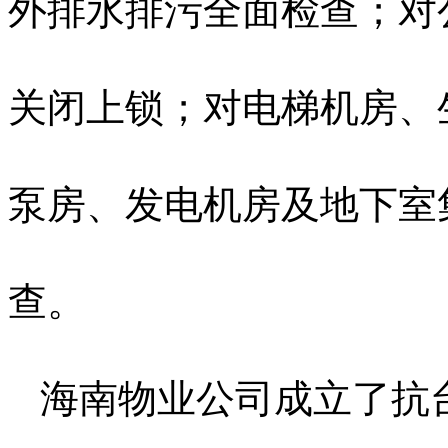
外排水排污全面检查；对
关闭上锁；对电梯机房、
泵房、发电机房及地下室
查。
海南物业公司成立了抗