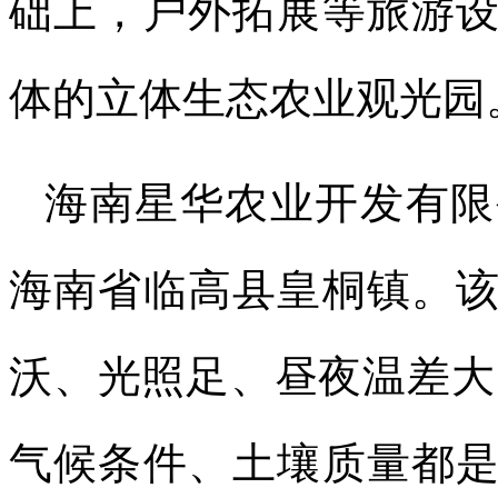
础上，户外拓展等旅游
体的立体生态农业观光园
海南星华农业开发有限
海南省临高县皇桐镇。
沃、光照足、昼夜温差大
气候条件、土壤质量都