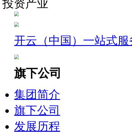
投资产业
开云（中国）一站式服务
旗下公司
集团简介
旗下公司
发展历程